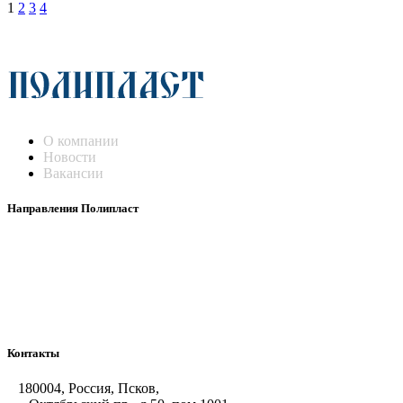
1
2
3
4
О компании
Новости
Вакансии
Направления Полипласт
Химстойкие воздуховоды
Погружные нагреватели и теплообменники
Насосы-дозаторы
Насосы и фильтровальные установки
Оборудование для горячего цинкования
Контакты
180004, Россия, Псков,