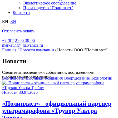
Экологическое оборудование
Производство "Полипласт"
Контакты
EN
EN
Отправить заявку
+7 (8112) 66-39-06
marketing@galvanica.ru
Главная
/
Новости компании
/
Новости ООО "Полипласт"
Новости
Следите за последними событиями, достижениями
и обновлениями компании
Все новости
Выставки
Компания
Оборудование
Технологии
Новости
30.07.2026
«Полипласт» - официальный партнер
ультрамарафона «Трувор Ультра
Трейл»