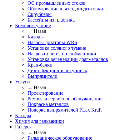
ОС промышленных стоков
Оборудование для водоподготовки
Скрубберы
Бассейны из пластика
Комплектующие
← Назад
Катоды
Насосы-дозаторы WRS
Установка соляного тумана
Нагреватели и теплообменники
Установка регенерации драгметаллов
Кран-балки
Дезинфекционный туннель
Выпрямители
Услуги
← Назад
Проектирование
Ремонт и сервисное обслуживание
Покраска металлов
Поверка выпрямителей FLex Kraft
Катоды
Химия для гальваники
Галерея
← Назад
Гальваническое оборудование