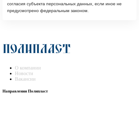
О компании
Новости
Вакансии
Направления Полипласт
Химстойкие воздуховоды
Погружные нагреватели и теплообменники
Насосы-дозаторы
Насосы и фильтровальные установки
Оборудование для горячего цинкования