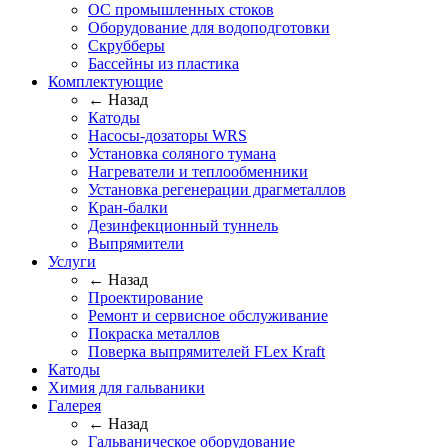
ОС промышленных стоков
Оборудование для водоподготовки
Скрубберы
Бассейны из пластика
Комплектующие
← Назад
Катоды
Насосы-дозаторы WRS
Установка соляного тумана
Нагреватели и теплообменники
Установка регенерации драгметаллов
Кран-балки
Дезинфекционный туннель
Выпрямители
Услуги
← Назад
Проектирование
Ремонт и сервисное обслуживание
Покраска металлов
Поверка выпрямителей FLex Kraft
Катоды
Химия для гальваники
Галерея
← Назад
Гальваническое оборудование