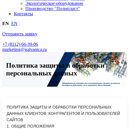
Экологическое оборудование
Производство "Полипласт"
Контакты
EN
EN
Отправить заявку
+7 (8112) 66-39-06
marketing@galvanica.ru
Политика защиты и обработки
персональных данных
ПОЛИТИКА ЗАЩИТЫ И ОБРАБОТКИ ПЕРСОНАЛЬНЫХ ДАННЫХ КЛИЕНТОВ, КОНТРАГЕНТОВ И ПОЛЬЗОВАТЕЛЕЙ САЙТОВ
1. ОБЩИЕ ПОЛОЖЕНИЯ
1.1.	Настоящая политика обработки персональных данных составлена в соответствии с требованиями Федерального закона от 27.07.2006 г. № 152-ФЗ «О персональных данных» (далее – Закон о персональных данных) и определяет порядок обработки персональных данных и меры по обеспечению безопасности персональных данных, принимаемые Обществом с ограниченной ответственностью «Полипласт» (далее – Оператор).
1.2.	Оператор ставит своей важнейшей целью и условием осуществления своей деятельности соблюдение прав и свобод человека и гражданина при обработке его персональных данных, в том числе защиты прав на неприкосновенность частной жизни, личную и семейную тайну.
1.3.	Настоящая политика Оператора в отношении обработки персональных данных (далее – Политика) применяется ко всей информации, которую Оператор может получить о посетителях веб-сайтов:
•	www.poliplast.ru,
•	www.galvanica.ru
(далее – Сайт). Сайт не контролирует и не несет ответственности за сайты третьих лиц, на которые Пользователь может перейти по ссылкам, доступным на Сайте.
1.4.	Использование сервисов Сайта означает безоговорочное согласие Пользователя с настоящей Политикой и указанными в ней условиями обработки его персональной информации. В случае несогласия с этими условиями Пользователь должен воздержаться от использования сервисов.
2. ПОНЯТИЯ, ИСПОЛЬЗУЕМЫЕ В ПОЛИТИКЕ 
2.1.	Автоматизированная обработка персональных данных – обработка персональных данных с помощью средств вычислительной техники.
2.2.	Блокирование персональных данных – временное прекращение обработки персональных данных (за исключением случаев, если обработка необходима для уточнения персональных данных).
2.3.	Сайт – совокупность графических и информационных материалов, а также программ для ЭВМ и баз данных, обеспечивающих их доступность в сети Интернет по сетевому адресу, указанному в пункте 1.3. Политики.
2.4.	Информационная система персональных данных – совокупность содержащихся в базах данных персональных данных и обеспечивающих их обработку информационных технологий и технических средств.
2.5.	Обезличивание персональных данных – действия, в результате которых невозможно определить без использования дополнительной информации принадлежность персональных данных конкретному Пользователю или иному субъекту персональных данных.
2.6.	Обработка персональных данных – любое действие (операция) или совокупность действий (операций), совершаемых с использованием средств автоматизации или без использования таких средств с персональными данными, включая сбор, запись, систематизацию, накопление, хранение, уточнение (обновление, изменение), извлечение, использование, передачу (распространение, предоставление, доступ), обезличивание, блокирование, удаление, уничтожение персональных данных.
2.7.	Оператор – государственный орган, муниципальный орган, юридическое или физическое лицо, самостоятельно или совместно с другими лицами организующие и (или) осуществляющие обработку персональных данных, а также определяющие цели обработки персональных данных, состав персональных данных, подлежащих обработке, действия (операции), совершаемые с персональными данными.
2.8.	Персональные данные – любая информация, относящаяся прямо или косвенно к определенному или определяемому Пользователю Сайта.
2.9.	Персональные данные, разрешенные субъектом персональных данных для распространения, – персональные данные, доступ неограниченного круга лиц к которым предоставлен субъектом персональных данных путем дачи согласия на обработку персональных данных, разрешенных субъектом персональных данных для распространения в порядке, предусмотренном Законом о персональных данных (далее – персональные данные, разрешенные для распространения).
2.10.	Пользователь – любой посетитель Сайта.
2.11.	Предоставление персональных данных – действия, направленные на раскрытие персональных данных определенному лицу или определенному кругу лиц.
2.12.	Распространение персональных данных – любые действия, направленные на раскрытие персональных данных неопределенному кругу лиц (передача персональных данных) или на ознакомление с персональными данными неограниченного круга лиц, в том числе обнародование персональных данных в средствах массовой информации, размещение в информационно-телекоммуникационных сетях или предоставление доступа к персональным данным каким-либо иным способом.
2.13.	Трансграничная передача персональных данных – передача персональных данных на территорию иностранного государства органу власти иностранного государства, иностранному физическому или иностранному юридическому лицу.
2.14.	Уничтожение персональных данных – любые действия, в результате которых персональные данные уничтожаются безвозвратно с невозможностью дальнейшего восстановления содержания персональных данных в информационной системе персональных данных и (или) уничтожаются материальные носители персональных данных.

3. ПРАВА И ОБЯЗАННОСТИ ОПЕРАТОРА
3.1.	Оператор имеет право:
– получать от субъекта персональных данных достоверные информацию и/или документы, содержащие персональные данные;
– в случае отзыва субъектом персональных данных согласия на обработку персональных данных Оператор вправе продолжить обработку персональных данных без согласия субъекта персональных данных при наличии оснований, указанных в Законе о персональных данных;
– самостоятельно определять состав и перечень мер, необходимых и достаточных для обеспечения выполнения обязанностей, предусмотренных Законом о персональных данных и принятыми в соответствии с ним нормативными правовыми актами, если иное не предусмотрено Законом о персональных данных или другими федеральными законами.
3.2.	Оператор обязан:
•	предоставлять субъекту персональных данных по его просьбе информацию, касающуюся обработки его персональных данных;
•	организовывать обработку персональных данных в порядке, установленном действующим законодательством РФ;
•	отвечать на обращения и запросы субъектов персональных данных и их законных представителей в соответствии с требованиями Закона о персональных данных;
•	сообщать в уполномоченный орган по защите прав субъектов персональных данных по запросу этого органа необходимую информацию в течение 10 рабочих дней с даты получения такого запроса;
•	публиковать или иным образом обеспечивать неограниченный доступ к настоящей Политике в отношении обработки персональных данных;
•	принимать правовые, организационные и технические меры для защиты персональных данных от неправомерного или случайного доступа к ним, уничтожения, изменения, блокирования, копирования, предоставления, распространения персональных данных, а также от иных неправомерных действий в отношении персональных данных;
•	прекратить передачу (распространение, предоставление, доступ) персональных данных, прекратить обработку и уничтожить персональные данные в порядке и случаях, предусмотренных Законом о персональных данных;
•	исполнять иные обязанности, предусмотренные Законом о персональных данных.
4. ПРАВА И ОБЯЗАННОСТИ СУБЪЕКТОВ ПЕРСОНАЛЬНЫХ ДАННЫХ 
4.1.	Субъекты персональных данных имеют право:
•	получать информацию, касающуюся обработки их персональных данных, за исключением случаев, предусмотренных федеральными законами. Сведения предоставляются субъекту персональных данных Оператором в доступной форме, и в них не должны содержаться персональные данные, относящиеся к другим субъектам персональных данных, за исключением случаев, когда имеются законные основания для раскрытия таких персональных данных. Перечень информации и порядок ее получения установлены Законом о персональных данных;
•	требовать от Оператора уточнения его персональных данных, их блокирования или уничтожения в случае, если персональные данные являются неполными, устаревшими, неточными, незаконно полученными или не являются необходимыми для заявленной цели обработки, а также принимать предусмотренные законом меры по защите своих прав;
•	выдвигать условие предварительного согласия при обработке персональных данных в целях продвижения на рынке товаров, работ и услуг;
•	на отзыв согласия на обработку персональных данных;
•	обжаловать в уполномоченный орган по защите прав субъектов персональных данных или в судебном порядке неправомерные действия или бездействие Оператора при обработке его персональных данных;
•	на осуществление иных прав, предусмотренных законодательством РФ.
4.2.	Субъекты персональных данных обязаны:
•	предоставлять Оператору достоверные данные о себе;
•	сообщать Оператору об уточнении (обновлении, изменении) своих персональных данных.
4.3.	Лица, передавшие Оператору недостоверные сведения о себе либо сведения о другом субъекте персональных данных без согласия последнего, несут ответственность в соответствии с законодательством РФ.
5. ПЕРЕЧЕНЬ ПЕРСОНАЛЬНЫХ ДАННЫХ ПОЛЬЗОВАТЕЛЯ, 
КОТОРЫЕ ОБРАБАТЫВАЕТ ОПЕРАТОР
5.1.	К персональным данным пользователя, которые обрабатывает Оператор, относятся следующие данные:
•	Фамилия, имя, отчество.
•	Электронный адрес.
•	Номера телефонов.
•	Место работы, должность.
5.2.	На сайте происходит сбор и обработка обезличенных данных о посетителях (в том числе файлов cookie) с помощью интернет-сервисов («Яндекс Метрика» и других).
5.3.	Вышеперечисленные данные далее по тексту Политики объединены общим понятием «Персональные данные».
5.4.	Обработка специальных категорий персональных данных, касающихся расовой, национальной принадлежности, политических взглядов, религиозных или философских убеждений, интимной жизни, Оператором не осуществляется.
5.5.	Обработка персональных данных, разрешенных для распространения, из числа специальных категорий персональных данных, указанных в части 1 статьи 10 Закона о персональных данных, допускается, если соблюдаются запреты и условия, предусмотренные статьей 10.1 Закона о персональных данных.
5.6.	Согласие Пользователя на обработку персональных данных, разрешенных для распространения, оформляется отдельно от других согласий на обработку его персональных данных. При этом соблюдаются усл