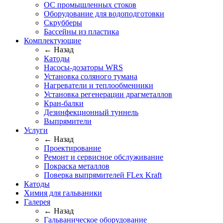
ОС промышленных стоков
Оборудование для водоподготовки
Скрубберы
Бассейны из пластика
Комплектующие
← Назад
Катоды
Насосы-дозаторы WRS
Установка соляного тумана
Нагреватели и теплообменники
Установка регенерации драгметаллов
Кран-балки
Дезинфекционный туннель
Выпрямители
Услуги
← Назад
Проектирование
Ремонт и сервисное обслуживание
Покраска металлов
Поверка выпрямителей FLex Kraft
Катоды
Химия для гальваники
Галерея
← Назад
Гальваническое оборудование