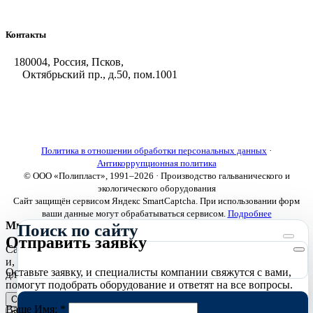
Оборудование для горячего цинкования
Контакты
180004, Россия, Псков,
Октябрьский пр., д.50, пом.1001
+7 (8112) 66-39-06
+7 (8112) 66-36-50
+7 (8112) 72-53-15
marketing@galvanica.ru
Политика в отношении обработки персональных данных
·
Антикоррупционная политика
© ООО «Полипласт», 1991–2026 · Производство гальванического и
экологического оборудования
Сайт защищён сервисом Яндекс SmartCaptcha. При использовании форм
ваши данные могут обрабатываться сервисом.
Подробнее
Мы используем cookies
Поиск по сайту
Отправить заявку
Сайт использует необходимые cookies для корректной работы
и, с вашего согласия, аналитические cookies Яндекс.Метрики
Оставьте заявку, и специалисты компании свяжутся с вами,
для улучшения сайта.
Подробнее
помогут подобрать оборудование и ответят на все вопросы.
Отклонить
Принять
Ваше Имя:
*