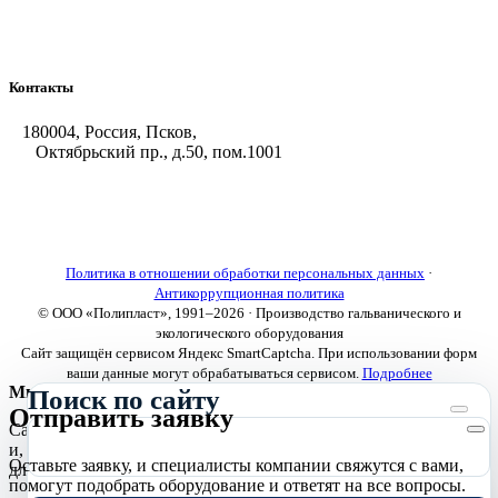
Насосы и фильтровальные установки
Оборудование для горячего цинкования
Контакты
180004, Россия, Псков,
Октябрьский пр., д.50, пом.1001
+7 (8112) 66-39-06
+7 (8112) 66-36-50
+7 (8112) 72-53-15
marketing@galvanica.ru
Политика в отношении обработки персональных данных
·
Антикоррупционная политика
© ООО «Полипласт», 1991–2026 · Производство гальванического и
экологического оборудования
Сайт защищён сервисом Яндекс SmartCaptcha. При использовании форм
ваши данные могут обрабатываться сервисом.
Подробнее
Мы используем cookies
Поиск по сайту
Отправить заявку
Сайт использует необходимые cookies для корректной работы
и, с вашего согласия, аналитические cookies Яндекс.Метрики
Оставьте заявку, и специалисты компании свяжутся с вами,
для улучшения сайта.
Подробнее
помогут подобрать оборудование и ответят на все вопросы.