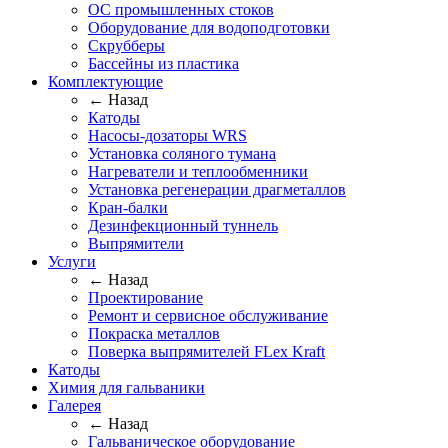
ОС промышленных стоков
Оборудование для водоподготовки
Скрубберы
Бассейны из пластика
Комплектующие
← Назад
Катоды
Насосы-дозаторы WRS
Установка соляного тумана
Нагреватели и теплообменники
Установка регенерации драгметаллов
Кран-балки
Дезинфекционный туннель
Выпрямители
Услуги
← Назад
Проектирование
Ремонт и сервисное обслуживание
Покраска металлов
Поверка выпрямителей FLex Kraft
Катоды
Химия для гальваники
Галерея
← Назад
Гальваническое оборудование