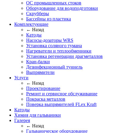
ОС промышленных стоков
Оборудование для водоподготовки
Скрубберы
Бассейны из пластика
Комплектующие
← Назад
Катоды
Насосы-дозаторы WRS
Установка соляного тумана
Нагреватели и теплообменники
Установка регенерации драгметаллов
Кран-балки
Дезинфекционный туннель
Выпрямители
Услуги
← Назад
Проектирование
Ремонт и сервисное обслуживание
Покраска металлов
Поверка выпрямителей FLex Kraft
Катоды
Химия для гальваники
Галерея
← Назад
Гальваническое оборудование