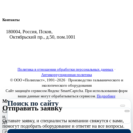
Насосы и фильтровальные установки
Оборудование для горячего цинкования
Контакты
180004, Россия, Псков,
Октябрьский пр., д.50, пом.1001
+7 (8112) 66-39-06
+7 (8112) 66-36-50
+7 (8112) 72-53-15
marketing@galvanica.ru
Политика в отношении обработки персональных данных
·
Антикоррупционная политика
© ООО «Полипласт», 1991–2026 · Производство гальванического и
экологического оборудования
Сайт защищён сервисом Яндекс SmartCaptcha. При использовании форм
ваши данные могут обрабатываться сервисом.
Подробнее
Мы используем cookies
Поиск по сайту
Отправить заявку
Сайт использует необходимые cookies для корректной работы
и, с вашего согласия, аналитические cookies Яндекс.Метрики
Оставьте заявку, и специалисты компании свяжутся с вами,
для улучшения сайта.
Подробнее
помогут подобрать оборудование и ответят на все вопросы.
Отклонить
Принять