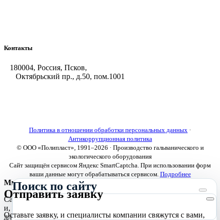
Насосы-дозаторы
Насосы и фильтровальные установки
Оборудование для горячего цинкования
Контакты
180004, Россия, Псков,
Октябрьский пр., д.50, пом.1001
+7 (8112) 66-39-06
+7 (8112) 66-36-50
+7 (8112) 72-53-15
marketing@galvanica.ru
Политика в отношении обработки персональных данных
·
Антикоррупционная политика
© ООО «Полипласт», 1991–2026 · Производство гальванического и
экологического оборудования
Сайт защищён сервисом Яндекс SmartCaptcha. При использовании форм
ваши данные могут обрабатываться сервисом.
Подробнее
Мы используем cookies
Поиск по сайту
Отправить заявку
Сайт использует необходимые cookies для корректной работы
и, с вашего согласия, аналитические cookies Яндекс.Метрики
Оставьте заявку, и специалисты компании свяжутся с вами,
для улучшения сайта.
Подробнее