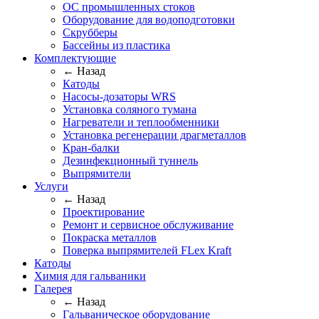
ОС промышленных стоков
Оборудование для водоподготовки
Скрубберы
Бассейны из пластика
Комплектующие
← Назад
Катоды
Насосы-дозаторы WRS
Установка соляного тумана
Нагреватели и теплообменники
Установка регенерации драгметаллов
Кран-балки
Дезинфекционный туннель
Выпрямители
Услуги
← Назад
Проектирование
Ремонт и сервисное обслуживание
Покраска металлов
Поверка выпрямителей FLex Kraft
Катоды
Химия для гальваники
Галерея
← Назад
Гальваническое оборудование