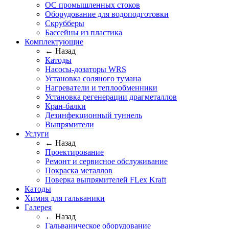
ОС промышленных стоков
Оборудование для водоподготовки
Скрубберы
Бассейны из пластика
Комплектующие
← Назад
Катоды
Насосы-дозаторы WRS
Установка соляного тумана
Нагреватели и теплообменники
Установка регенерации драгметаллов
Кран-балки
Дезинфекционный туннель
Выпрямители
Услуги
← Назад
Проектирование
Ремонт и сервисное обслуживание
Покраска металлов
Поверка выпрямителей FLex Kraft
Катоды
Химия для гальваники
Галерея
← Назад
Гальваническое оборудование