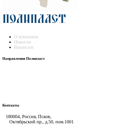
О компании
Новости
Вакансии
Направления Полипласт
Химстойкие воздуховоды
Погружные нагреватели и теплообменники
Насосы-дозаторы
Насосы и фильтровальные установки
Оборудование для горячего цинкования
Контакты
180004, Россия, Псков,
Октябрьский пр., д.50, пом.1001
+7 (8112) 66-39-06