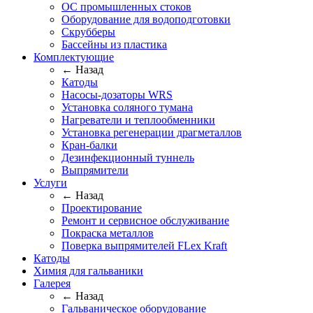
ОС промышленных стоков
Оборудование для водоподготовки
Скрубберы
Бассейны из пластика
Комплектующие
← Назад
Катоды
Насосы-дозаторы WRS
Установка соляного тумана
Нагреватели и теплообменники
Установка регенерации драгметаллов
Кран-балки
Дезинфекционный туннель
Выпрямители
Услуги
← Назад
Проектирование
Ремонт и сервисное обслуживание
Покраска металлов
Поверка выпрямителей FLex Kraft
Катоды
Химия для гальваники
Галерея
← Назад
Гальваническое оборудование