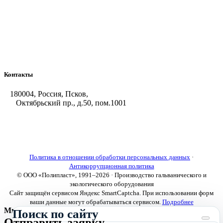
Химстойкие воздуховоды
Погружные нагреватели и теплообменники
Насосы-дозаторы
Насосы и фильтровальные установки
Оборудование для горячего цинкования
Контакты
180004, Россия, Псков,
Октябрьский пр., д.50, пом.1001
+7 (8112) 66-39-06
+7 (8112) 66-36-50
+7 (8112) 72-53-15
marketing@galvanica.ru
Политика в отношении обработки персональных данных
·
Антикоррупционная политика
© ООО «Полипласт», 1991–2026 · Производство гальванического и
экологического оборудования
Сайт защищён сервисом Яндекс SmartCaptcha. При использовании форм
ваши данные могут обрабатываться сервисом.
Подробнее
Мы используем cookies
Поиск по сайту
Отправить заявку