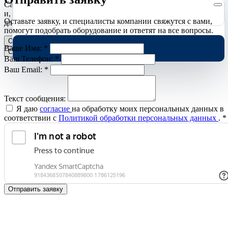
Сайт использует необходимые cookies для корректной работы
и, с вашего согласия, аналитические cookies Яндекс.Метрики
Оставьте заявку, и специалисты компании свяжутся с вами,
для улучшения сайта.
Подробнее
помогут подобрать оборудование и ответят на все вопросы.
Отклонить
Принять
Ваше Имя:
*
Cookies
Ваш Телефон:
*
Ваш Email:
*
Текст сообщения:
Я даю
согласие
на обработку моих персональных данных в
соответствии с
Политикой обработки персональных данных
.
*
Отправить заявку