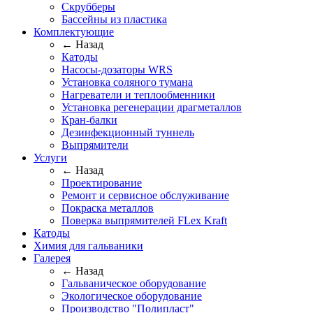
Скрубберы
Бассейны из пластика
Комплектующие
← Назад
Катоды
Насосы-дозаторы WRS
Установка соляного тумана
Нагреватели и теплообменники
Установка регенерации драгметаллов
Кран-балки
Дезинфекционный туннель
Выпрямители
Услуги
← Назад
Проектирование
Ремонт и сервисное обслуживание
Покраска металлов
Поверка выпрямителей FLex Kraft
Катоды
Химия для гальваники
Галерея
← Назад
Гальваническое оборудование
Экологическое оборудование
Производство "Полипласт"