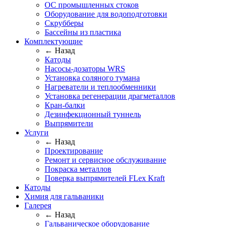
ОС промышленных стоков
Оборудование для водоподготовки
Скрубберы
Бассейны из пластика
Комплектующие
← Назад
Катоды
Насосы-дозаторы WRS
Установка соляного тумана
Нагреватели и теплообменники
Установка регенерации драгметаллов
Кран-балки
Дезинфекционный туннель
Выпрямители
Услуги
← Назад
Проектирование
Ремонт и сервисное обслуживание
Покраска металлов
Поверка выпрямителей FLex Kraft
Катоды
Химия для гальваники
Галерея
← Назад
Гальваническое оборудование