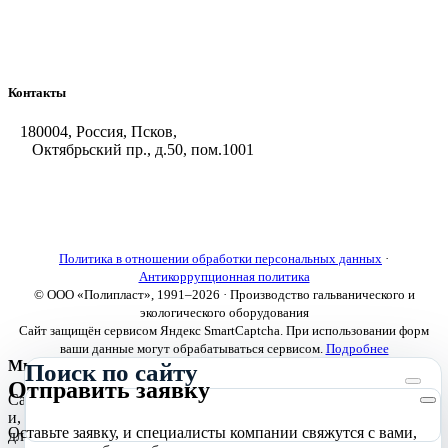
Насосы-дозаторы
Насосы и фильтровальные установки
Оборудование для горячего цинкования
Контакты
180004, Россия, Псков,
Октябрьский пр., д.50, пом.1001
+7 (8112) 66-39-06
+7 (8112) 66-36-50
+7 (8112) 72-53-15
marketing@galvanica.ru
Политика в отношении обработки персональных данных
·
Антикоррупционная политика
© ООО «Полипласт», 1991–2026 · Производство гальванического и
экологического оборудования
Сайт защищён сервисом Яндекс SmartCaptcha. При использовании форм
ваши данные могут обрабатываться сервисом.
Подробнее
Мы используем cookies
Поиск по сайту
Отправить заявку
Сайт использует необходимые cookies для корректной работы
и, с вашего согласия, аналитические cookies Яндекс.Метрики
Оставьте заявку, и специалисты компании свяжутся с вами,
для улучшения сайта.
Подробнее