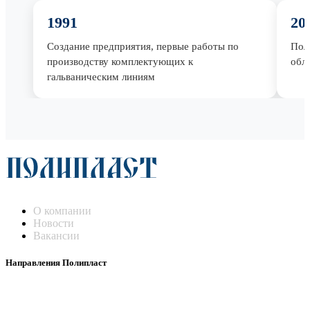
1991
20
Создание предприятия, первые работы по
Пол
производству комплектующих к
обл
гальваническим линиям
О компании
Новости
Вакансии
Направления Полипласт
Химстойкие воздуховоды
Погружные нагреватели и теплообменники