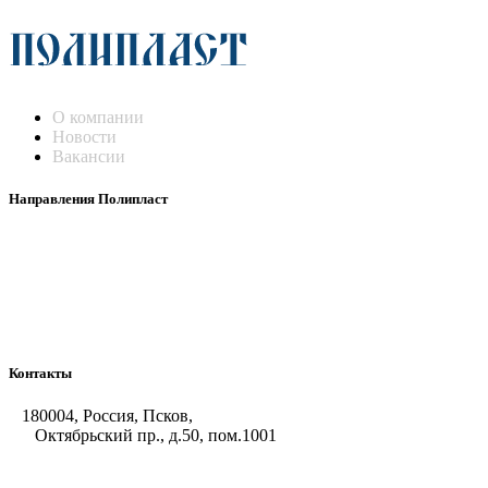
О компании
Новости
Вакансии
Направления Полипласт
Химстойкие воздуховоды
Погружные нагреватели и теплообменники
Насосы-дозаторы
Насосы и фильтровальные установки
Оборудование для горячего цинкования
Контакты
180004, Россия, Псков,
Октябрьский пр., д.50, пом.1001
+7 (8112) 66-39-06
+7 (8112) 66-36-50