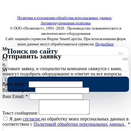
+7 (8112) 72-53-15
marketing@galvanica.ru
Политика в отношении обработки персональных данных
·
Антикоррупционная политика
© ООО «Полипласт», 1991–2026 · Производство гальванического и
экологического оборудования
Сайт защищён сервисом Яндекс SmartCaptcha. При использовании форм
ваши данные могут обрабатываться сервисом.
Подробнее
Мы используем cookies
Поиск по сайту
Отправить заявку
Сайт использует необходимые cookies для корректной работы
и, с вашего согласия, аналитические cookies Яндекс.Метрики
Оставьте заявку, и специалисты компании свяжутся с вами,
для улучшения сайта.
Подробнее
помогут подобрать оборудование и ответят на все вопросы.
Отклонить
Принять
Ваше Имя:
*
Cookies
Ваш Телефон:
*
Ваш Email:
*
Текст сообщения:
Я даю
согласие
на обработку моих персональных данных в
соответствии с
Политикой обработки персональных данных
.
*