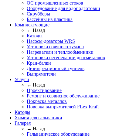
ОС промышленных стоков
Оборудование для водоподготовки
Скрубберы
Бассейны из пластика
Комплектующие
← Назад
Катоды
Насосы-дозаторы WRS
Установка соляного тумана
Нагреватели и теплообменники
Установка регенерации драгметаллов
Кран-балки
Дезинфекционный туннель
Выпрямители
Услуги
← Назад
Проектирование
Ремонт и сервисное обслуживание
Покраска металлов
Поверка выпрямителей FLex Kraft
Катоды
Химия для гальваники
Галерея
← Назад
Гальваническое оборудование