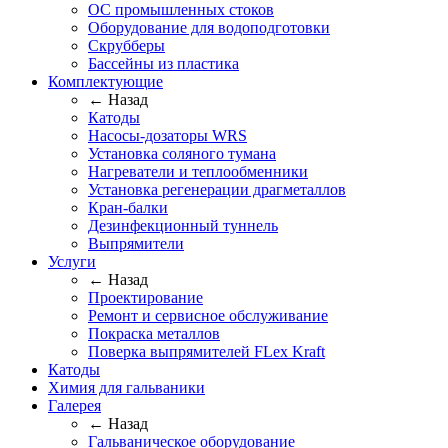
ОС промышленных стоков
Оборудование для водоподготовки
Скрубберы
Бассейны из пластика
Комплектующие
← Назад
Катоды
Насосы-дозаторы WRS
Установка соляного тумана
Нагреватели и теплообменники
Установка регенерации драгметаллов
Кран-балки
Дезинфекционный туннель
Выпрямители
Услуги
← Назад
Проектирование
Ремонт и сервисное обслуживание
Покраска металлов
Поверка выпрямителей FLex Kraft
Катоды
Химия для гальваники
Галерея
← Назад
Гальваническое оборудование