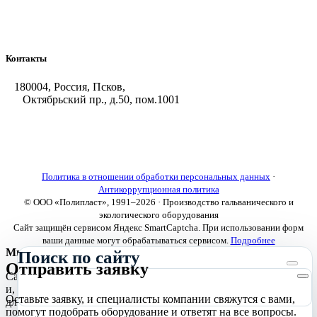
Насосы-дозаторы
Насосы и фильтровальные установки
Оборудование для горячего цинкования
Контакты
180004, Россия, Псков,
Октябрьский пр., д.50, пом.1001
+7 (8112) 66-39-06
+7 (8112) 66-36-50
+7 (8112) 72-53-15
marketing@galvanica.ru
Политика в отношении обработки персональных данных
·
Антикоррупционная политика
© ООО «Полипласт», 1991–2026 · Производство гальванического и
экологического оборудования
Сайт защищён сервисом Яндекс SmartCaptcha. При использовании форм
ваши данные могут обрабатываться сервисом.
Подробнее
Мы используем cookies
Поиск по сайту
Отправить заявку
Сайт использует необходимые cookies для корректной работы
и, с вашего согласия, аналитические cookies Яндекс.Метрики
Оставьте заявку, и специалисты компании свяжутся с вами,
для улучшения сайта.
Подробнее
помогут подобрать оборудование и ответят на все вопросы.