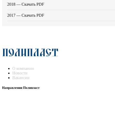
2018 — Скачать PDF
2017 — Скачать PDF
О компании
Новости
Вакансии
Направления Полипласт
Химстойкие воздуховоды
Погружные нагреватели и теплообменники
Насосы-дозаторы
Насосы и фильтровальные установки