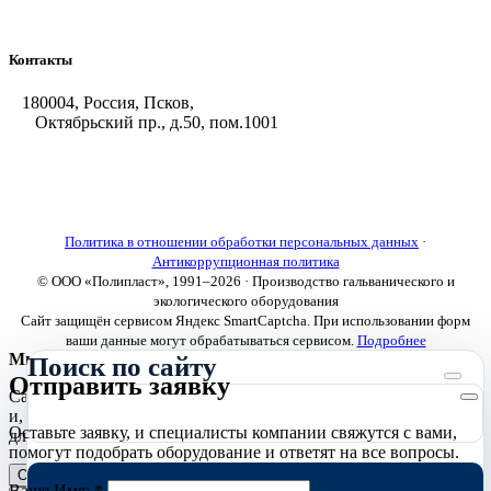
Оборудование для горячего цинкования
Контакты
180004, Россия, Псков,
Октябрьский пр., д.50, пом.1001
+7 (8112) 66-39-06
+7 (8112) 66-36-50
+7 (8112) 72-53-15
marketing@galvanica.ru
Политика в отношении обработки персональных данных
·
Антикоррупционная политика
© ООО «Полипласт», 1991–2026 · Производство гальванического и
экологического оборудования
Сайт защищён сервисом Яндекс SmartCaptcha. При использовании форм
ваши данные могут обрабатываться сервисом.
Подробнее
Мы используем cookies
Поиск по сайту
Отправить заявку
Сайт использует необходимые cookies для корректной работы
и, с вашего согласия, аналитические cookies Яндекс.Метрики
Оставьте заявку, и специалисты компании свяжутся с вами,
для улучшения сайта.
Подробнее
помогут подобрать оборудование и ответят на все вопросы.
Отклонить
Принять
Ваше Имя:
*