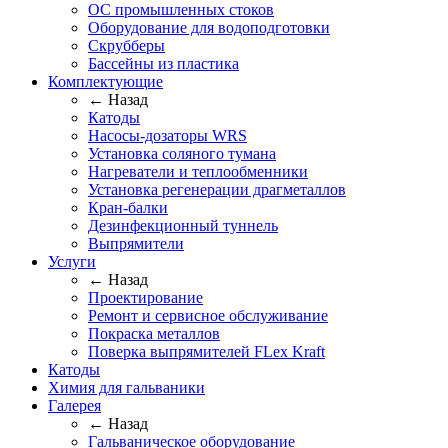
ОС промышленных стоков
Оборудование для водоподготовки
Скрубберы
Бассейны из пластика
Комплектующие
← Назад
Катоды
Насосы-дозаторы WRS
Установка соляного тумана
Нагреватели и теплообменники
Установка регенерации драгметаллов
Кран-балки
Дезинфекционный туннель
Выпрямители
Услуги
← Назад
Проектирование
Ремонт и сервисное обслуживание
Покраска металлов
Поверка выпрямителей FLex Kraft
Катоды
Химия для гальваники
Галерея
← Назад
Гальваническое оборудование