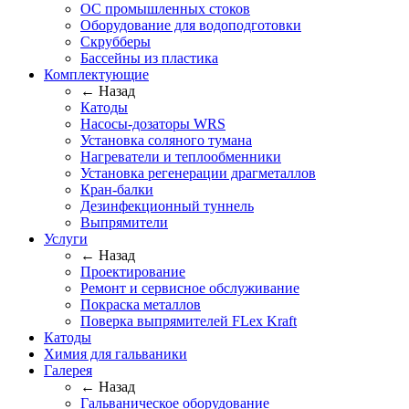
ОС промышленных стоков
Оборудование для водоподготовки
Скрубберы
Бассейны из пластика
Комплектующие
← Назад
Катоды
Насосы-дозаторы WRS
Установка соляного тумана
Нагреватели и теплообменники
Установка регенерации драгметаллов
Кран-балки
Дезинфекционный туннель
Выпрямители
Услуги
← Назад
Проектирование
Ремонт и сервисное обслуживание
Покраска металлов
Поверка выпрямителей FLex Kraft
Катоды
Химия для гальваники
Галерея
← Назад
Гальваническое оборудование