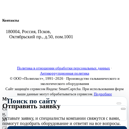
Насосы и фильтровальные установки
Оборудование для горячего цинкования
Контакты
180004, Россия, Псков,
Октябрьский пр., д.50, пом.1001
+7 (8112) 66-39-06
+7 (8112) 66-36-50
+7 (8112) 72-53-15
marketing@galvanica.ru
Политика в отношении обработки персональных данных
·
Антикоррупционная политика
© ООО «Полипласт», 1991–2026 · Производство гальванического и
экологического оборудования
Сайт защищён сервисом Яндекс SmartCaptcha. При использовании форм
ваши данные могут обрабатываться сервисом.
Подробнее
Мы используем cookies
Поиск по сайту
Отправить заявку
Сайт использует необходимые cookies для корректной работы
и, с вашего согласия, аналитические cookies Яндекс.Метрики
Оставьте заявку, и специалисты компании свяжутся с вами,
для улучшения сайта.
Подробнее
помогут подобрать оборудование и ответят на все вопросы.