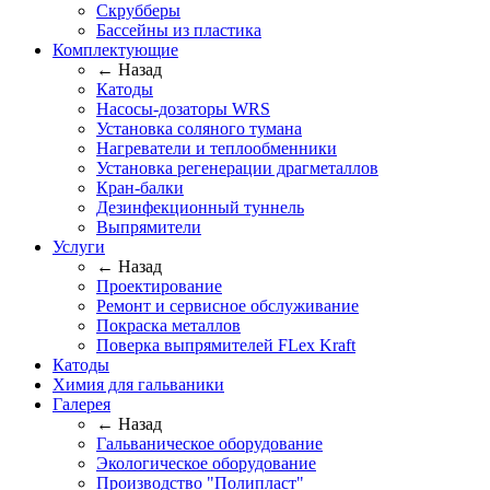
Скрубберы
Бассейны из пластика
Комплектующие
← Назад
Катоды
Насосы-дозаторы WRS
Установка соляного тумана
Нагреватели и теплообменники
Установка регенерации драгметаллов
Кран-балки
Дезинфекционный туннель
Выпрямители
Услуги
← Назад
Проектирование
Ремонт и сервисное обслуживание
Покраска металлов
Поверка выпрямителей FLex Kraft
Катоды
Химия для гальваники
Галерея
← Назад
Гальваническое оборудование
Экологическое оборудование
Производство "Полипласт"