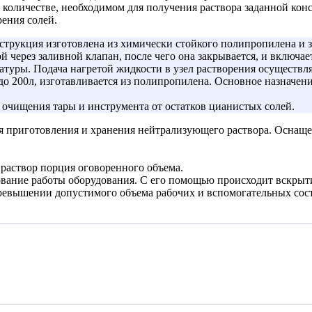
 количестве, необходимом для получения раствора заданной ко
ения солей.
нструкция изготовлена из химически стойкого полипропилена и
ой через заливной клапан, после чего она закрывается, и включа
туры. Подача нагретой жидкости в узел растворения осуществля
о 200л, изготавливается из полипропилена. Основное назначени
 очищения тары и инструмента от остатков цианистых солей.
 приготовления и хранения нейтрализующего раствора. Оснащен
 раствор порция оговоренного объема.
ование работы оборудования. С его помощью происходит вскрыт
ревышении допустимого объема рабочих и вспомогательных сост