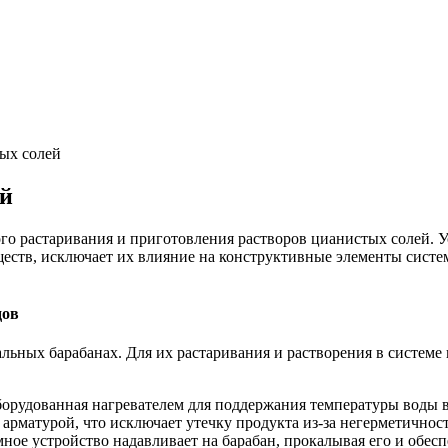
тых солей
ей
го растаривания и приготовления растворов цианистых солей. У
еств, исключает их влияние на конструктивные элементы систе
дов
льных барабанах. Для их растаривания и растворения в системе
борудованная нагревателем для поддержания температуры воды в
рматурой, что исключает утечку продукта из-за негерметичности
е устройство надавливает на барабан, прокалывая его и обеспе