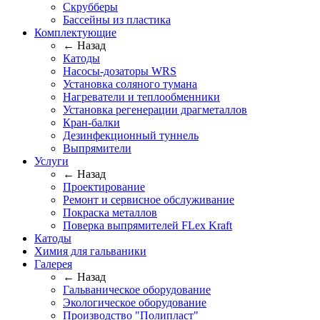
Скрубберы
Бассейны из пластика
Комплектующие
← Назад
Катоды
Насосы-дозаторы WRS
Установка соляного тумана
Нагреватели и теплообменники
Установка регенерации драгметаллов
Кран-балки
Дезинфекционный туннель
Выпрямители
Услуги
← Назад
Проектирование
Ремонт и сервисное обслуживание
Покраска металлов
Поверка выпрямителей FLex Kraft
Катоды
Химия для гальваники
Галерея
← Назад
Гальваническое оборудование
Экологическое оборудование
Производство "Полипласт"