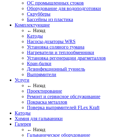
ОС промышленных стоков
Оборудование для водоподготовки
Скрубберы
Бассейны из пластика
Комплектующие
← Назад
Катоды
Насосы-дозаторы WRS
Установка соляного тумана
Нагреватели и теплообменники
Установка регенерации драгметаллов
Кран-балки
Дезинфекционный туннель
Выпрямители
Услуги
← Назад
Проектирование
Ремонт и сервисное обслуживание
Покраска металлов
Поверка выпрямителей FLex Kraft
Катоды
Химия для гальваники
Галерея
← Назад
Гальваническое оборудование