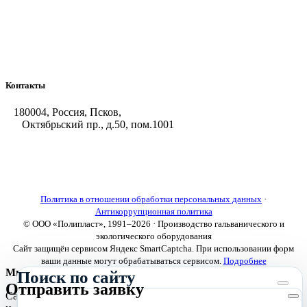
Химстойкие воздуховоды
Погружные нагреватели и теплообменники
Насосы-дозаторы
Насосы и фильтровальные установки
Оборудование для горячего цинкования
Контакты
180004, Россия, Псков,
Октябрьский пр., д.50, пом.1001
+7 (8112) 66-39-06
+7 (8112) 66-36-50
+7 (8112) 72-53-15
marketing@galvanica.ru
Политика в отношении обработки персональных данных
·
Антикоррупционная политика
© ООО «Полипласт», 1991–2026 · Производство гальванического и
экологического оборудования
Сайт защищён сервисом Яндекс SmartCaptcha. При использовании форм
ваши данные могут обрабатываться сервисом.
Подробнее
Мы используем cookies
Поиск по сайту
Отправить заявку
Сайт использует необходимые cookies для корректной работы