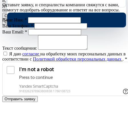
и, с вашего согласия, аналитические cookies Яндекс.Метрики
Оставьте заявку, и специалисты компании свяжутся с вами,
для улучшения сайта.
Подробнее
помогут подобрать оборудование и ответят на все вопросы.
Отклонить
Принять
Ваше Имя:
*
Cookies
Ваш Телефон:
*
Ваш Email:
*
Текст сообщения:
Я даю
согласие
на обработку моих персональных данных в
соответствии с
Политикой обработки персональных данных
.
*
Отправить заявку