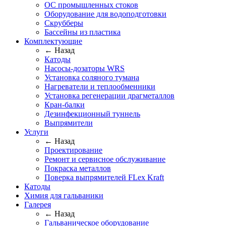
ОС промышленных стоков
Оборудование для водоподготовки
Скрубберы
Бассейны из пластика
Комплектующие
← Назад
Катоды
Насосы-дозаторы WRS
Установка соляного тумана
Нагреватели и теплообменники
Установка регенерации драгметаллов
Кран-балки
Дезинфекционный туннель
Выпрямители
Услуги
← Назад
Проектирование
Ремонт и сервисное обслуживание
Покраска металлов
Поверка выпрямителей FLex Kraft
Катоды
Химия для гальваники
Галерея
← Назад
Гальваническое оборудование