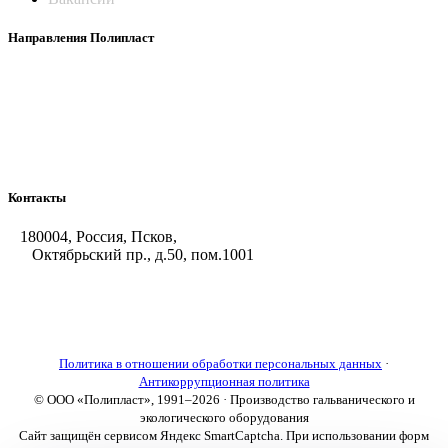
Направления Полипласт
Химстойкие воздуховоды
Погружные нагреватели и теплообменники
Насосы-дозаторы
Насосы и фильтровальные установки
Оборудование для горячего цинкования
Контакты
180004, Россия, Псков,
Октябрьский пр., д.50, пом.1001
+7 (8112) 66-39-06
+7 (8112) 66-36-50
+7 (8112) 72-53-15
marketing@galvanica.ru
Политика в отношении обработки персональных данных
·
Антикоррупционная политика
© ООО «Полипласт», 1991–2026 · Производство гальванического и
экологического оборудования
Сайт защищён сервисом Яндекс SmartCaptcha. При использовании форм