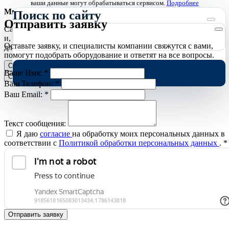
ваши данные могут обрабатываться сервисом.
Подробнее
Мы используем cookies
Поиск по сайту
Отправить заявку
Сайт использует необходимые cookies для корректной работы
и, с вашего согласия, аналитические cookies Яндекс.Метрики
Оставьте заявку, и специалисты компании свяжутся с вами,
для улучшения сайта.
Подробнее
помогут подобрать оборудование и ответят на все вопросы.
Отклонить
Принять
Ваше Имя:
*
Cookies
Ваш Телефон:
*
Ваш Email:
*
Текст сообщения:
Я даю
согласие
на обработку моих персональных данных в
соответствии с
Политикой обработки персональных данных
.
*
Отправить заявку