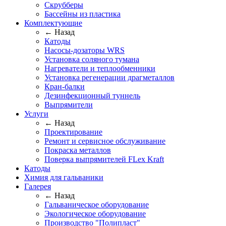
Скрубберы
Бассейны из пластика
Комплектующие
← Назад
Катоды
Насосы-дозаторы WRS
Установка соляного тумана
Нагреватели и теплообменники
Установка регенерации драгметаллов
Кран-балки
Дезинфекционный туннель
Выпрямители
Услуги
← Назад
Проектирование
Ремонт и сервисное обслуживание
Покраска металлов
Поверка выпрямителей FLex Kraft
Катоды
Химия для гальваники
Галерея
← Назад
Гальваническое оборудование
Экологическое оборудование
Производство "Полипласт"