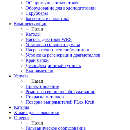
ОС промышленных стоков
Оборудование для водоподготовки
Скрубберы
Бассейны из пластика
Комплектующие
← Назад
Катоды
Насосы-дозаторы WRS
Установка соляного тумана
Нагреватели и теплообменники
Установка регенерации драгметаллов
Кран-балки
Дезинфекционный туннель
Выпрямители
Услуги
← Назад
Проектирование
Ремонт и сервисное обслуживание
Покраска металлов
Поверка выпрямителей FLex Kraft
Катоды
Химия для гальваники
Галерея
← Назад
Гальваническое оборудование