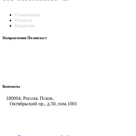
О компании
Новости
Вакансии
Направления Полипласт
Химстойкие воздуховоды
Погружные нагреватели и теплообменники
Насосы-дозаторы
Насосы и фильтровальные установки
Оборудование для горячего цинкования
Контакты
180004, Россия, Псков,
Октябрьский пр., д.50, пом.1001
+7 (8112) 66-39-06
+7 (8112) 66-36-50
+7 (8112) 72-53-15
marketing@galvanica.ru