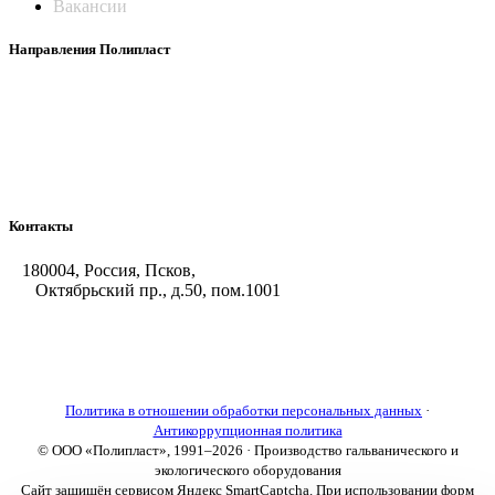
Вакансии
Направления Полипласт
Химстойкие воздуховоды
Погружные нагреватели и теплообменники
Насосы-дозаторы
Насосы и фильтровальные установки
Оборудование для горячего цинкования
Контакты
180004, Россия, Псков,
Октябрьский пр., д.50, пом.1001
+7 (8112) 66-39-06
+7 (8112) 66-36-50
+7 (8112) 72-53-15
marketing@galvanica.ru
Политика в отношении обработки персональных данных
·
Антикоррупционная политика
© ООО «Полипласт», 1991–2026 · Производство гальванического и
экологического оборудования
Сайт защищён сервисом Яндекс SmartCaptcha. При использовании форм