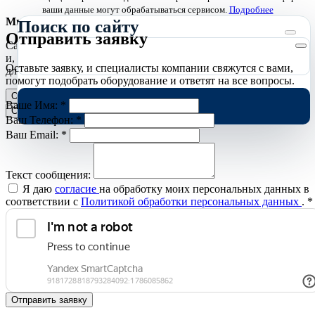
ваши данные могут обрабатываться сервисом.
Подробнее
Мы используем cookies
Поиск по сайту
Отправить заявку
Сайт использует необходимые cookies для корректной работы
и, с вашего согласия, аналитические cookies Яндекс.Метрики
Оставьте заявку, и специалисты компании свяжутся с вами,
для улучшения сайта.
Подробнее
помогут подобрать оборудование и ответят на все вопросы.
Отклонить
Принять
Ваше Имя:
*
Cookies
Ваш Телефон:
*
Ваш Email:
*
Текст сообщения:
Я даю
согласие
на обработку моих персональных данных в
соответствии с
Политикой обработки персональных данных
.
*
Отправить заявку