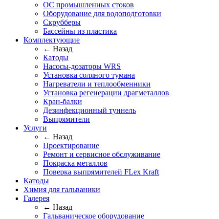
ОС промышленных стоков
Оборудование для водоподготовки
Скрубберы
Бассейны из пластика
Комплектующие
← Назад
Катоды
Насосы-дозаторы WRS
Установка соляного тумана
Нагреватели и теплообменники
Установка регенерации драгметаллов
Кран-балки
Дезинфекционный туннель
Выпрямители
Услуги
← Назад
Проектирование
Ремонт и сервисное обслуживание
Покраска металлов
Поверка выпрямителей FLex Kraft
Катоды
Химия для гальваники
Галерея
← Назад
Гальваническое оборудование