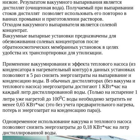
низкие. Результатом вакуумного выпаривания является
дистиллят (очищенная вода). Получаемый при выпаривании
стоков дистиллят позволяет использовать его повторно в
ваннах промывки и приготовлении растворов.
Отходом вакуумного выпаривателя является солевой
концентрат.
Вакуумные выпарные установки предназначены для
обезвоживания солевых концентратов после
обратноосмотических мембранных установок в целях
удобства их транспортировки для утилизации.
Применение вакуумирования и эффекта теплового насоса (из
конденсатора в нагревательный контур) в данных установках
позволяют в 5 раз снизить энергозатраты на выпаривание и
конденсацию воды. В обычных дистилляторах (без вакуума и
теплового насоса) энергозатраты достигают 1 КВт*час на
каждый литр дистиллированной воды. (Только на испарение 1
0
литра уже нагретой до 100
С воды необходимо затратить не
менее 0,65 КВт*час (это без учета предварительного нагрева,
потерь и энергозатрат на конденсацию пара)).
Одновременное использование вакуума и теплового насоса
позволяют снизить энергозатраты до 0,18 КВт*час на литр
дистиллированной воды.