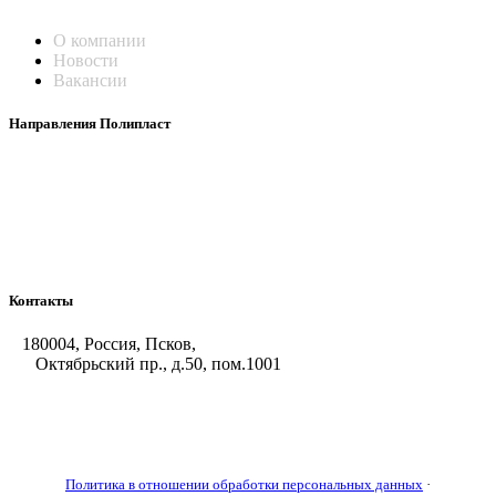
О компании
Новости
Вакансии
Направления Полипласт
Химстойкие воздуховоды
Погружные нагреватели и теплообменники
Насосы-дозаторы
Насосы и фильтровальные установки
Оборудование для горячего цинкования
Контакты
180004, Россия, Псков,
Октябрьский пр., д.50, пом.1001
+7 (8112) 66-39-06
+7 (8112) 66-36-50
+7 (8112) 72-53-15
marketing@galvanica.ru
Политика в отношении обработки персональных данных
·