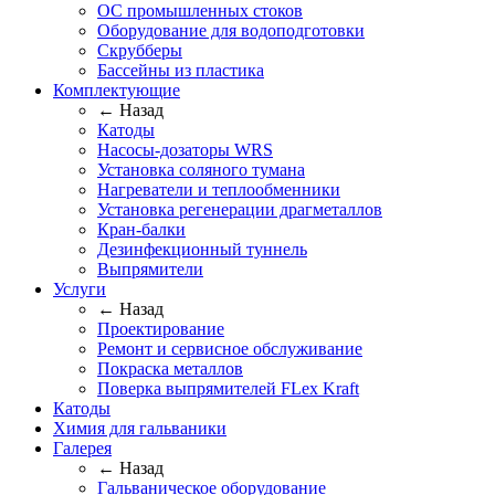
ОС промышленных стоков
Оборудование для водоподготовки
Скрубберы
Бассейны из пластика
Комплектующие
← Назад
Катоды
Насосы-дозаторы WRS
Установка соляного тумана
Нагреватели и теплообменники
Установка регенерации драгметаллов
Кран-балки
Дезинфекционный туннель
Выпрямители
Услуги
← Назад
Проектирование
Ремонт и сервисное обслуживание
Покраска металлов
Поверка выпрямителей FLex Kraft
Катоды
Химия для гальваники
Галерея
← Назад
Гальваническое оборудование