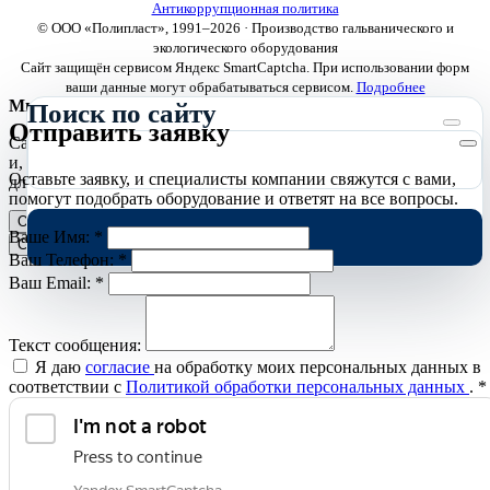
Антикоррупционная политика
© ООО «Полипласт», 1991–2026 · Производство гальванического и
экологического оборудования
Сайт защищён сервисом Яндекс SmartCaptcha. При использовании форм
ваши данные могут обрабатываться сервисом.
Подробнее
Мы используем cookies
Поиск по сайту
Отправить заявку
Сайт использует необходимые cookies для корректной работы
и, с вашего согласия, аналитические cookies Яндекс.Метрики
Оставьте заявку, и специалисты компании свяжутся с вами,
для улучшения сайта.
Подробнее
помогут подобрать оборудование и ответят на все вопросы.
Отклонить
Принять
Ваше Имя:
*
Cookies
Ваш Телефон:
*
Ваш Email:
*
Текст сообщения:
Я даю
согласие
на обработку моих персональных данных в
соответствии с
Политикой обработки персональных данных
.
*