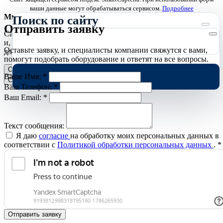
ваши данные могут обрабатываться сервисом.
Подробнее
Мы используем cookies
Поиск по сайту
Отправить заявку
Сайт использует необходимые cookies для корректной работы
и, с вашего согласия, аналитические cookies Яндекс.Метрики
Оставьте заявку, и специалисты компании свяжутся с вами,
для улучшения сайта.
Подробнее
помогут подобрать оборудование и ответят на все вопросы.
Отклонить
Принять
Ваше Имя:
*
Cookies
Ваш Телефон:
*
Ваш Email:
*
Текст сообщения:
Я даю
согласие
на обработку моих персональных данных в
соответствии с
Политикой обработки персональных данных
.
*
Отправить заявку