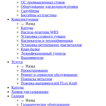
ОС промышленных стоков
Оборудование для водоподготовки
Скрубберы
Бассейны из пластика
Комплектующие
← Назад
Катоды
Насосы-дозаторы WRS
Установка соляного тумана
Нагреватели и теплообменники
Установка регенерации драгметаллов
Кран-балки
Дезинфекционный туннель
Выпрямители
Услуги
← Назад
Проектирование
Ремонт и сервисное обслуживание
Покраска металлов
Поверка выпрямителей FLex Kraft
Катоды
Химия для гальваники
Галерея
← Назад
Гальваническое оборудование