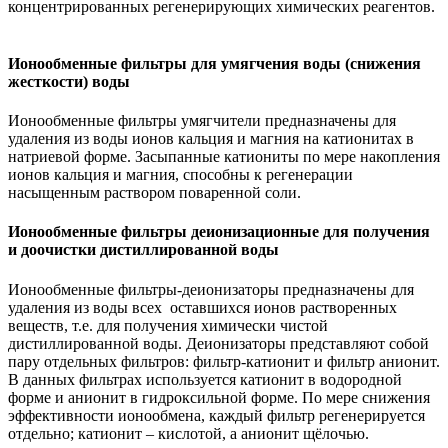
концентрированных регенерирующих химических реагентов.
Ионообменные фильтры для умягчения воды (снижения
жесткости) воды
Ионообменные фильтры умягчители предназначены для
удаления из воды ионов кальция и магния на катионитах в
натриевой форме. Засыпанные катиониты по мере накопления
ионов кальция и магния, способны к регенерации
насыщенным раствором поваренной соли.
Ионообменные фильтры деионизационные для получения
и доочистки дистиллированной воды
Ионообменные фильтры-деионизаторы предназначены для
удаления из воды всех оставшихся ионов растворенных
веществ, т.е. для получения химически чистой
дистиллированной воды. Деионизаторы представляют собой
пару отдельных фильтров: фильтр-катионит и фильтр анионит.
В данных фильтрах используется катионит в водородной
форме и анионит в гидроксильной форме. По мере снижения
эффективности ионообмена, каждый фильтр регенерируется
отдельно; катионит – кислотой, а анионит щёлочью.