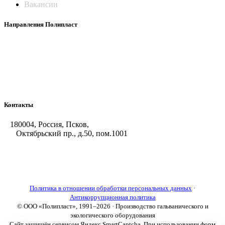
Вакансии
Направления Полипласт
Химстойкие воздуховоды
Погружные нагреватели и теплообменники
Насосы-дозаторы
Насосы и фильтровальные установки
Оборудование для горячего цинкования
Контакты
180004, Россия, Псков,
Октябрьский пр., д.50, пом.1001
+7 (8112) 66-39-06
+7 (8112) 66-36-50
+7 (8112) 72-53-15
marketing@galvanica.ru
Политика в отношении обработки персональных данных
·
Антикоррупционная политика
© ООО «Полипласт», 1991–2026 · Производство гальванического и
экологического оборудования
Сайт защищён сервисом Яндекс SmartCaptcha. При использовании форм