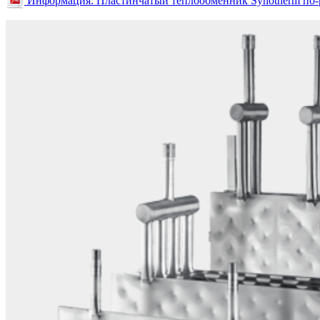
Информация: Пластинчатый теплообменник Synotherm по-