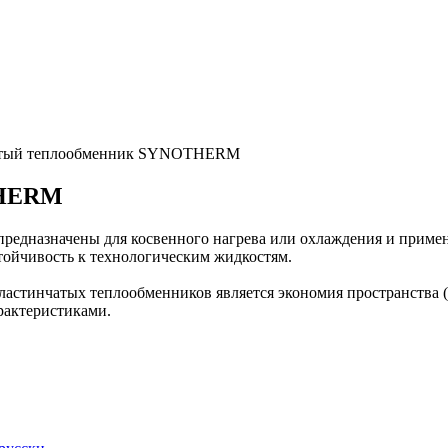
атый теплообменник SYNOTHERM
THERM
азначены для косвенного нагрева или охлаждения и применяют
тойчивость к технологическим жидкостям.
астинчатых теплообменников является экономия пространства (
рактеристиками.