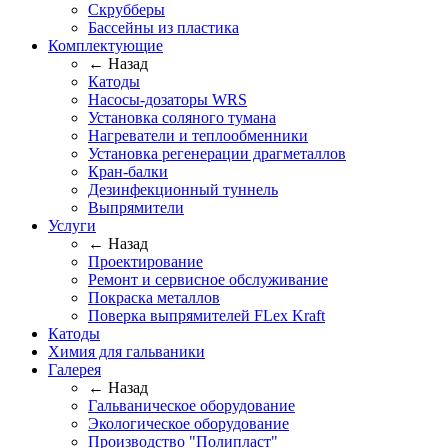
Скрубберы
Бассейны из пластика
Комплектующие
← Назад
Катоды
Насосы-дозаторы WRS
Установка соляного тумана
Нагреватели и теплообменники
Установка регенерации драгметаллов
Кран-балки
Дезинфекционный туннель
Выпрямители
Услуги
← Назад
Проектирование
Ремонт и сервисное обслуживание
Покраска металлов
Поверка выпрямителей FLex Kraft
Катоды
Химия для гальваники
Галерея
← Назад
Гальваническое оборудование
Экологическое оборудование
Производство "Полипласт"