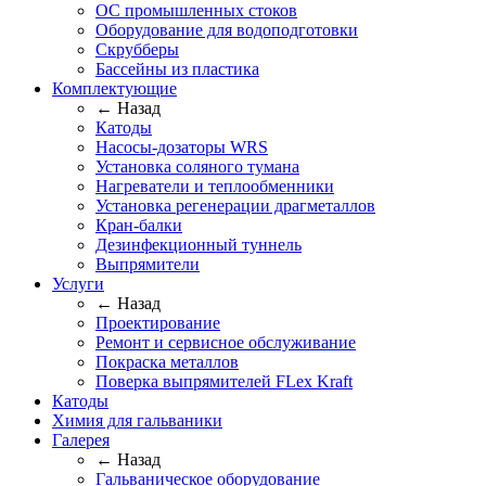
ОС промышленных стоков
Оборудование для водоподготовки
Скрубберы
Бассейны из пластика
Комплектующие
← Назад
Катоды
Насосы-дозаторы WRS
Установка соляного тумана
Нагреватели и теплообменники
Установка регенерации драгметаллов
Кран-балки
Дезинфекционный туннель
Выпрямители
Услуги
← Назад
Проектирование
Ремонт и сервисное обслуживание
Покраска металлов
Поверка выпрямителей FLex Kraft
Катоды
Химия для гальваники
Галерея
← Назад
Гальваническое оборудование