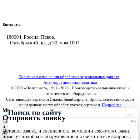
Насосы и фильтровальные установки
Оборудование для горячего цинкования
Контакты
180004, Россия, Псков,
Октябрьский пр., д.50, пом.1001
+7 (8112) 66-39-06
+7 (8112) 66-36-50
+7 (8112) 72-53-15
marketing@galvanica.ru
Политика в отношении обработки персональных данных
·
Антикоррупционная политика
© ООО «Полипласт», 1991–2026 · Производство гальванического и
экологического оборудования
Сайт защищён сервисом Яндекс SmartCaptcha. При использовании форм
ваши данные могут обрабатываться сервисом.
Подробнее
Мы используем cookies
Поиск по сайту
Отправить заявку
Сайт использует необходимые cookies для корректной работы
и, с вашего согласия, аналитические cookies Яндекс.Метрики
Оставьте заявку, и специалисты компании свяжутся с вами,
для улучшения сайта.
Подробнее
помогут подобрать оборудование и ответят на все вопросы.