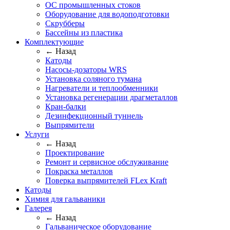
ОС промышленных стоков
Оборудование для водоподготовки
Скрубберы
Бассейны из пластика
Комплектующие
← Назад
Катоды
Насосы-дозаторы WRS
Установка соляного тумана
Нагреватели и теплообменники
Установка регенерации драгметаллов
Кран-балки
Дезинфекционный туннель
Выпрямители
Услуги
← Назад
Проектирование
Ремонт и сервисное обслуживание
Покраска металлов
Поверка выпрямителей FLex Kraft
Катоды
Химия для гальваники
Галерея
← Назад
Гальваническое оборудование