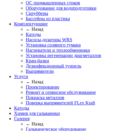
ОС промышленных стоков
Оборудование для водоподготовки
Скрубберы
Бассейны из пластика
Комплектующие
← Назад
Катоды
Насосы-дозаторы WRS
Установка соляного тумана
Нагреватели и теплообменники
Установка регенерации драгметаллов
Кран-балки
Дезинфекционный туннель
Выпрямители
Услуги
← Назад
Проектирование
Ремонт и сервисное обслуживание
Покраска металлов
Поверка выпрямителей FLex Kraft
Катоды
Химия для гальваники
Галерея
← Назад
Гальваническое оборудование