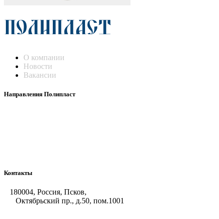
О компании
Новости
Вакансии
Направления Полипласт
Химстойкие воздуховоды
Погружные нагреватели и теплообменники
Насосы-дозаторы
Насосы и фильтровальные установки
Оборудование для горячего цинкования
Контакты
180004, Россия, Псков,
Октябрьский пр., д.50, пом.1001
+7 (8112) 66-39-06
+7 (8112) 66-36-50