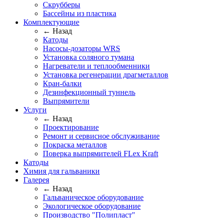
Скрубберы
Бассейны из пластика
Комплектующие
← Назад
Катоды
Насосы-дозаторы WRS
Установка соляного тумана
Нагреватели и теплообменники
Установка регенерации драгметаллов
Кран-балки
Дезинфекционный туннель
Выпрямители
Услуги
← Назад
Проектирование
Ремонт и сервисное обслуживание
Покраска металлов
Поверка выпрямителей FLex Kraft
Катоды
Химия для гальваники
Галерея
← Назад
Гальваническое оборудование
Экологическое оборудование
Производство "Полипласт"