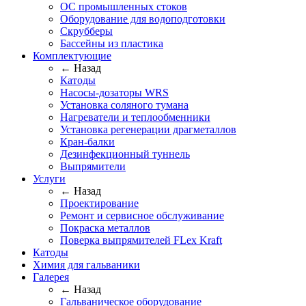
ОС промышленных стоков
Оборудование для водоподготовки
Скрубберы
Бассейны из пластика
Комплектующие
← Назад
Катоды
Насосы-дозаторы WRS
Установка соляного тумана
Нагреватели и теплообменники
Установка регенерации драгметаллов
Кран-балки
Дезинфекционный туннель
Выпрямители
Услуги
← Назад
Проектирование
Ремонт и сервисное обслуживание
Покраска металлов
Поверка выпрямителей FLex Kraft
Катоды
Химия для гальваники
Галерея
← Назад
Гальваническое оборудование