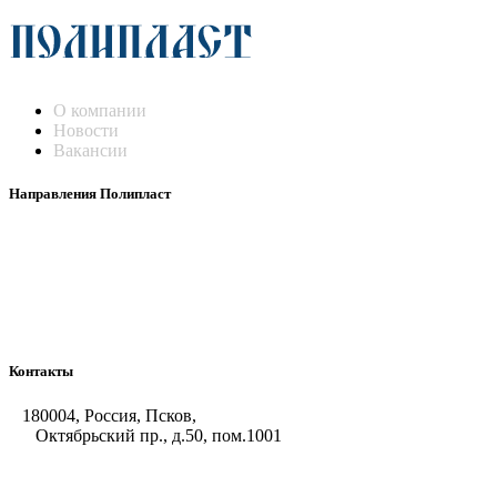
О компании
Новости
Вакансии
Направления Полипласт
Химстойкие воздуховоды
Погружные нагреватели и теплообменники
Насосы-дозаторы
Насосы и фильтровальные установки
Оборудование для горячего цинкования
Контакты
180004, Россия, Псков,
Октябрьский пр., д.50, пом.1001
+7 (8112) 66-39-06
+7 (8112) 66-36-50
+7 (8112) 72-53-15