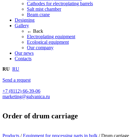
Cathodes for electroplating barrels
Salt mist chamber
Beam crane
Designing
Gallery
← Back
Electroplating equipment
Ecological equipment
Our company
Our news
Contacts
RU
RU
Send a request
+7 (8112) 66-39-06
marketing@galvanica.ru
Order of drum carriage
Products
/
Equipment for processing parts in bulk
/
Drum carriage