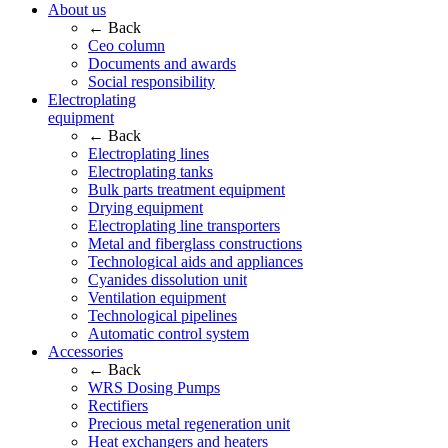
About us
← Back
Ceo column
Documents and awards
Social responsibility
Electroplating
equipment
← Back
Electroplating lines
Electroplating tanks
Bulk parts treatment equipment
Drying equipment
Electroplating line transporters
Metal and fiberglass constructions
Technological aids and appliances
Cyanides dissolution unit
Ventilation equipment
Technological pipelines
Automatic control system
Accessories
← Back
WRS Dosing Pumps
Rectifiers
Precious metal regeneration unit
Heat exchangers and heaters