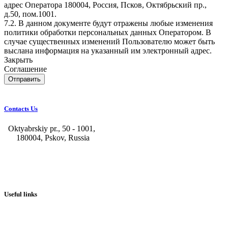
адрес Оператора 180004, Россия, Псков, Октябрьский пр.,
д.50, пом.1001.
7.2. В данном документе будут отражены любые изменения
политики обработки персональных данных Оператором. В
случае существенных изменений Пользователю может быть
выслана информация на указанный им электронный адрес.
Закрыть
Соглашение
Отправить
Contacts Us
Oktyabrskiy pr., 50 - 1001,
180004, Pskov, Russia
+7 (8112) 66-39-06
+7 (8112) 66-36-50
+7 (8112) 72-53-15
marketing@galvanica.ru
Useful links
About us
Electroplating lines