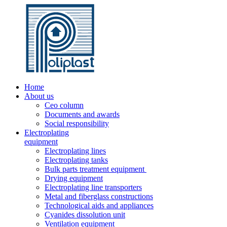
Home
About us
Ceo column
Documents and awards
Social responsibility
Electroplating
equipment
Electroplating lines
Electroplating tanks
Bulk parts treatment equipment
Drying equipment
Electroplating line transporters
Metal and fiberglass constructions
Technological aids and appliances
Cyanides dissolution unit
Ventilation equipment