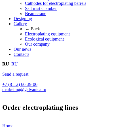
Cathodes for electroplating barrels
Salt mist chamber
Beam crane
Designing
Gallery
← Back
Electroplating equipment
Ecological equipment
Our company
Our news
Contacts
RU
RU
Send a request
+7 (8112) 66-39-06
marketing@galvanica.ru
Order electroplating lines
Home