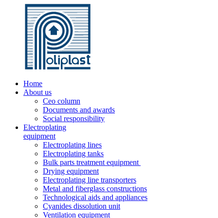
Home
About us
Ceo column
Documents and awards
Social responsibility
Electroplating
equipment
Electroplating lines
Electroplating tanks
Bulk parts treatment equipment
Drying equipment
Electroplating line transporters
Metal and fiberglass constructions
Technological aids and appliances
Cyanides dissolution unit
Ventilation equipment