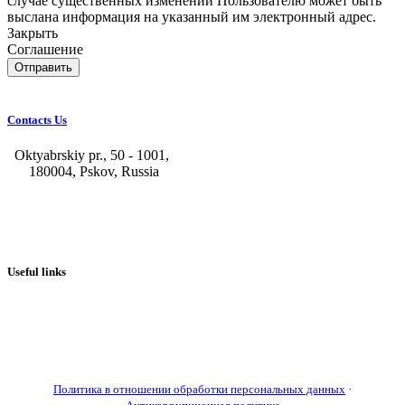
случае существенных изменений Пользователю может быть
выслана информация на указанный им электронный адрес.
Закрыть
Соглашение
Отправить
Contacts Us
Oktyabrskiy pr., 50 - 1001,
180004, Pskov, Russia
+7 (8112) 66-39-06
+7 (8112) 66-36-50
+7 (8112) 72-53-15
marketing@galvanica.ru
Useful links
About us
Electroplating lines
Ventilation equipment
Our news
Designing
Политика в отношении обработки персональных данных
·