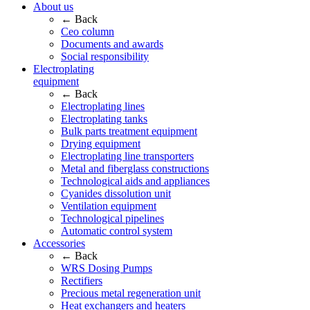
About us
← Back
Ceo column
Documents and awards
Social responsibility
Electroplating
equipment
← Back
Electroplating lines
Electroplating tanks
Bulk parts treatment equipment
Drying equipment
Electroplating line transporters
Metal and fiberglass constructions
Technological aids and appliances
Cyanides dissolution unit
Ventilation equipment
Technological pipelines
Automatic control system
Accessories
← Back
WRS Dosing Pumps
Rectifiers
Precious metal regeneration unit
Heat exchangers and heaters